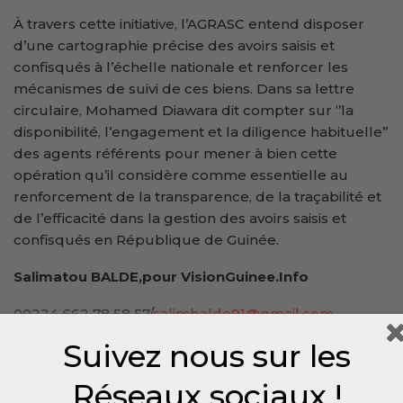
À travers cette initiative, l’AGRASC entend disposer
d’une cartographie précise des avoirs saisis et
confisqués à l’échelle nationale et renforcer les
mécanismes de suivi de ces biens. Dans sa lettre
circulaire, Mohamed Diawara dit compter sur ‘’la
disponibilité, l’engagement et la diligence habituelle’’
des agents référents pour mener à bien cette
opération qu’il considère comme essentielle au
renforcement de la transparence, de la traçabilité et
de l’efficacité dans la gestion des avoirs saisis et
confisqués en République de Guinée.
Salimatou BALDE,pour VisionGuinee.Info
00224 662 78 58 57/
salimbalde91@gmail.com
Suivez nous sur les
Réseaux sociaux !