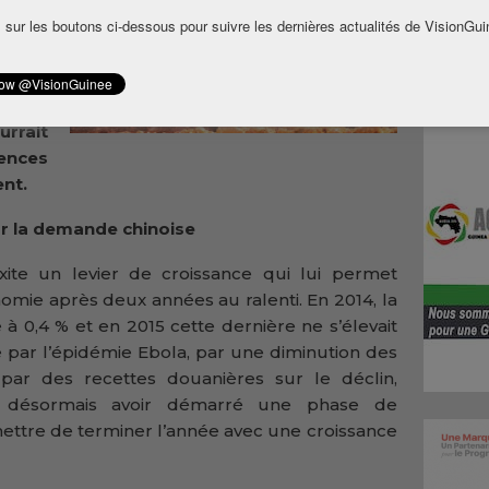
ssance
 sur les boutons ci-dessous pour suivre les dernières actualités de VisionGui
 ses
venue
ère
s, la
rrait
ences
nt.
r la demande chinoise
ite un levier de croissance qui lui permet
omie après deux années au ralenti. En 2014, la
 à 0,4 % et en 2015 cette dernière ne s’élevait
e par l’épidémie Ebola, par une diminution des
par des recettes douanières sur le déclin,
le désormais avoir démarré une phase de
mettre de terminer l’année avec une croissance