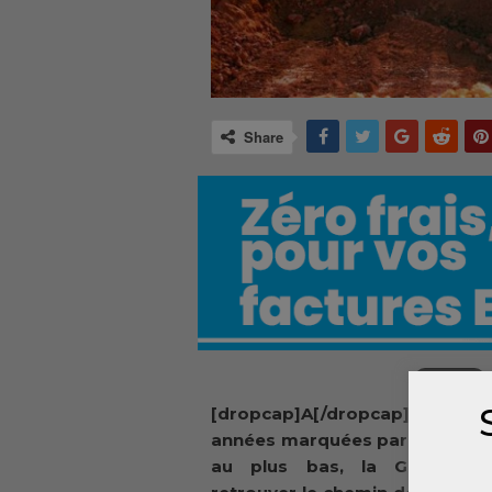
Share
[dropcap]A[/dropcap]près plus
années marquées par une éco
au plus bas, la Guinée s