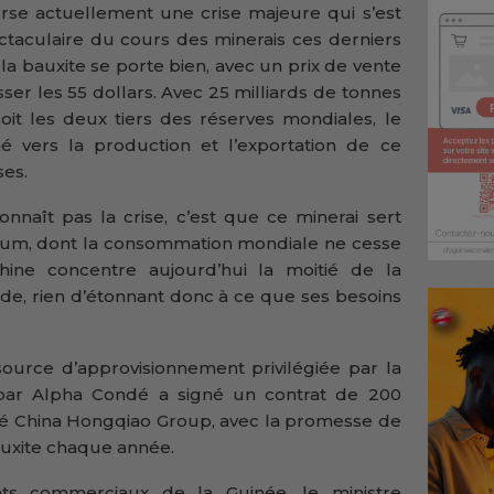
erse actuellement une crise majeure qui s’est
ctaculaire du cours des minerais ces derniers
la bauxite se porte bien, avec un prix de vente
ser les 55 dollars. Avec 25 milliards de tonnes
oit les deux tiers des réserves mondiales, le
é vers la production et l’exportation de ce
ses.
nnaît pas la crise, c’est que ce minerai sert
ium, dont la consommation mondiale ne cesse
ine concentre aujourd’hui la moitié de la
e, rien d’étonnant donc à ce que ses besoins
source d’approvisionnement privilégiée par la
é par Alpha Condé a signé un contrat de 200
iété China Hongqiao Group, avec la promesse de
bauxite chaque année.
s commerciaux de la Guinée, le ministre