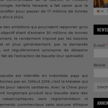
logie, Kerfalla Yansané, a fait savoir que la
ntensifier pour passer de 17 millions de tonnes
 d’ici à 2024.
 a des ambitions qui pourraient rapporter gros
NEWS
jectif étant d’extraire 30 millions de tonnes
lement, le rendement imposé par les besoins
été et plus généralement, par la demande
E-mail
*
re, est régulièrement synonyme de désastre
ait de l’extraction de bauxite leur spécialité.
Mobile
bauxite est interdite en Indonésie, pays qui
 tonnes par an. Début 2016, c’est la Malaisie qui
te pour raisons sanitaires. Avec la Chine pour
ENVOY
s ont longtemps produit leur bauxite dans des
 catastrophiques, sans réglementation ni
ANNO
agements commerciaux sans aucune éthique