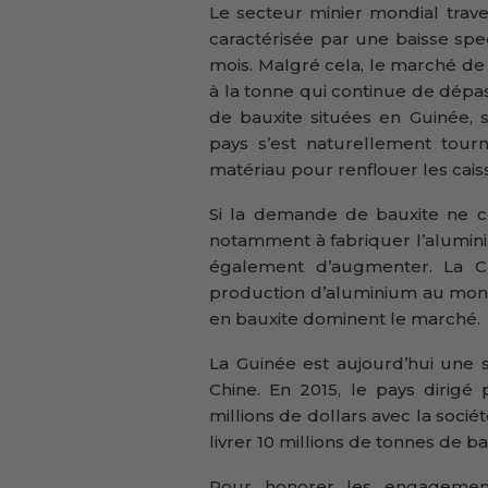
Le secteur minier mondial trav
caractérisée par une baisse spe
mois. Malgré cela, le marché de 
à la tonne qui continue de dépas
de bauxite situées en Guinée, s
pays s’est naturellement tourn
matériau pour renflouer les cais
Si la demande de bauxite ne co
notamment à fabriquer l’alumin
également d’augmenter. La Ch
production d’aluminium au mond
en bauxite dominent le marché.
La Guinée est aujourd’hui une 
Chine. En 2015, le pays dirig
millions de dollars avec la soc
livrer 10 millions de tonnes de 
Pour honorer les engagement