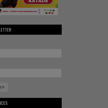
LETTER
ER
NCES