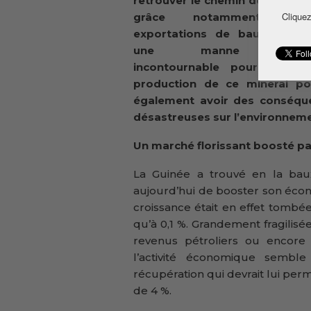
retrouver le chemin de la croi
Cliquez
grâce notamment à
exportations de bauxite. De
une manne financi
incontournable pour le pay
production de ce minerai pou
également avoir des conséqu
désastreuses sur l’environneme
Un marché florissant boosté pa
La Guinée a trouvé en la baux
aujourd’hui de booster son écon
croissance était en effet tombée
qu’à 0,1 %. Grandement fragilisé
revenus pétroliers ou encore 
l’activité économique semb
récupération qui devrait lui per
de 4 %.