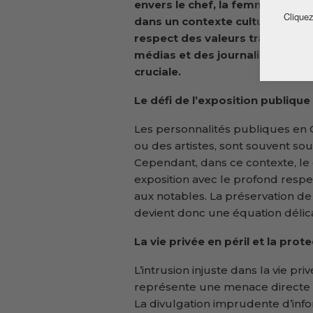
envers le chef, la femme et le n
Cliquez
dans un contexte culturel où l’é
respect des valeurs traditionnel
médias et des journalistes dans
cruciale.
Le défi de l’exposition publique
Les personnalités publiques en G
ou des artistes, sont souvent so
Cependant, dans ce contexte, le d
exposition avec le profond respe
aux notables. La préservation de
devient donc une équation délic
La vie privée en péril et la prot
L’intrusion injuste dans la vie p
représente une menace directe p
La divulgation imprudente d’in