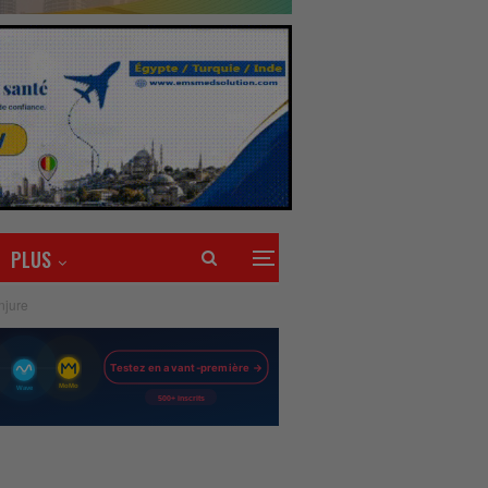
PLUS
injure