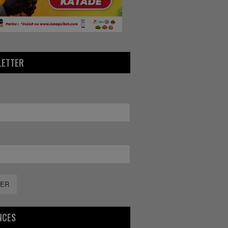
LETTER
ER
NCES