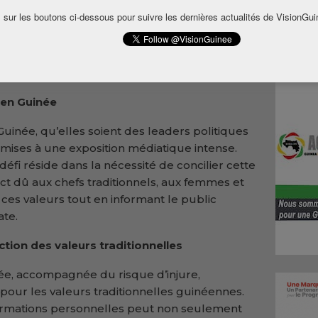
otable. Cette réflexion complexe s’inscrit
 sur les boutons ci-dessous pour suivre les dernières actualités de VisionGui
quilibre entre l’exposition nécessaire et le
les est essentiel. La responsabilité des
 ce dialogue délicat ajoute une dimension
 en Guinée
uinée, qu’elles soient des leaders politiques
umises à une exposition médiatique intense.
éfi réside dans la nécessité de concilier cette
ct dû aux chefs traditionnels, aux femmes et
 ces valeurs tout en informant le public
ate.
ection des valeurs traditionnelles
rivée, accompagnée du risque d’injure,
our les valeurs traditionnelles guinéennes.
formations personnelles peut non seulement