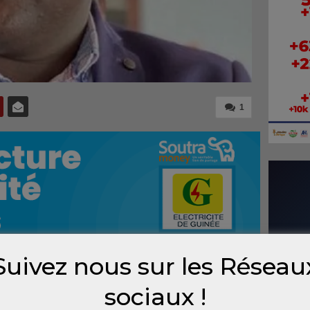
1
Suivez nous sur les Réseau
ie privée et la sphère publique revêt une
sociaux !
e, où les traditions dictent le respect