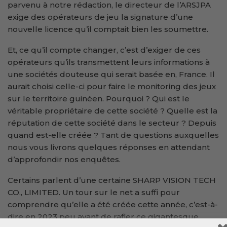
parvenu à notre rédaction, le directeur de l’ARSJPA
exige des opérateurs de jeu la signature d’une
nouvelle licence qu’il comptait bien les soumettre.
Et, ce qu’il compte changer, c’est d’exiger de ces
opérateurs qu’ils transmettent leurs informations à
une sociétés douteuse qui serait basée en, France. Il
aurait choisi celle-ci pour faire le monitoring des jeux
sur le territoire guinéen. Pourquoi ? Qui est le
véritable propriétaire de cette société ? Quelle est la
réputation de cette société dans le secteur ? Depuis
quand est-elle créée ? Tant de questions auxquelles
nous vous livrons quelques réponses en attendant
d’approfondir nos enquêtes.
Certains parlent d’une certaine SHARP VISION TECH
CO., LIMITED. Un tour sur le net a suffi pour
comprendre qu’elle a été créée cette année, c’est-à-
dire en 2023 peu avant de rafler ce gigantesque