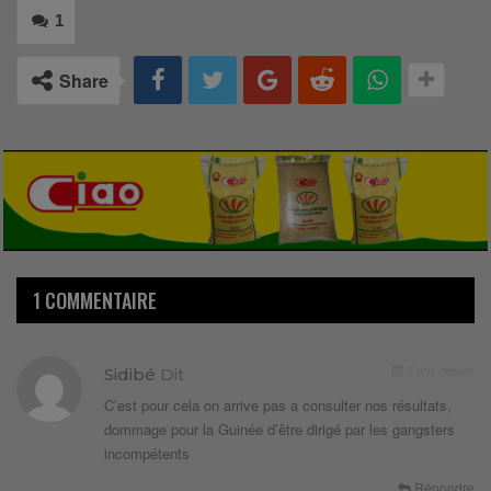
1
Share
1 COMMENTAIRE
3 ans depuis
Sidibé
Dit
C’est pour cela on arrive pas a consulter nos résultats,
dommage pour la Guinée d’être dirigé par les gangsters
incompétents
Répondre