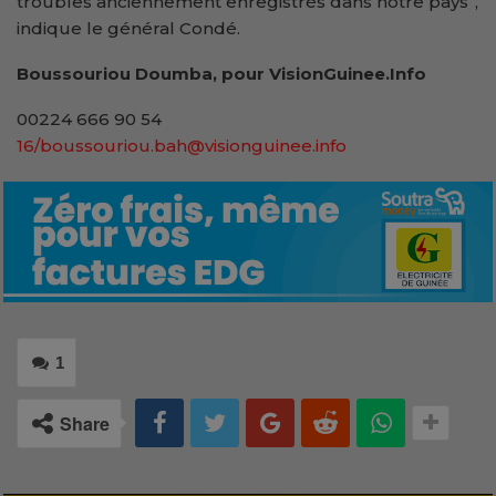
troubles anciennement enregistrés dans notre pays’’,
indique le général Condé.
Boussouriou Doumba, pour VisionGuinee.Info
00224 666 90 54
16/boussouriou.bah@visionguinee.info
1
Share