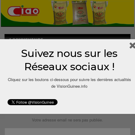
1 COMMENTAIRE
Suivez nous sur les
6 ans depuis
Sory
Dit
Réseaux sociaux !
Bien fait l’ETA. Force reste à la loi. Les contrevenants en
payerons les conséquences.
Cliquez sur les boutons ci-dessous pour suivre les dernières actualités
Répondre
de VisionGuinee.info
LAISSER UN COMMENTAIRE
Votre adresse email ne sera pas publiée.