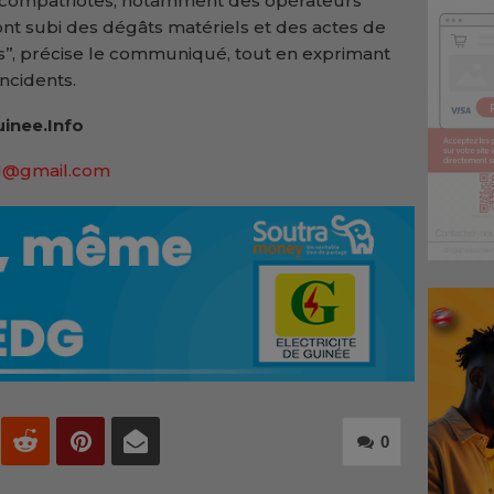
s compatriotes, notamment des opérateurs
t subi des dégâts matériels et des actes de
’’, précise le communiqué, tout en exprimant
incidents.
inee.Info
91@gmail.com
0