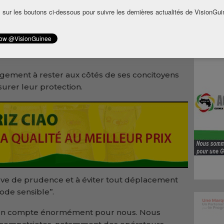
 sur les boutons ci-dessous pour suivre les dernières actualités de VisionGui
communauté guinéenne, la représentation
nt à ses ressortissants de rester à domicile
gement à rester aux côtés de ses concitoyens
surer leur protection.
euve de prudence et à éviter tout déplacement
de sensible’’.
néen compte énormément pour nous. Nous