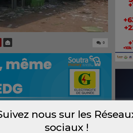
0
Suivez nous sur les Réseau
 en Angola depuis le 28 juillet, liées à la
sociaux !
’ambassade de Guinée appelle l’ensemble de
ut déplacement non essentiel pendant cette