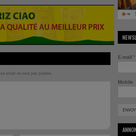
NEWS
E-mail
*
sse email ne sera pas publiée.
Mobile
ENVOY
ANNO