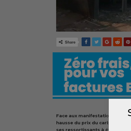
Share
Face aux manifestations en cours
hausse du prix du carburant, l
ses ressortissants à éviter to