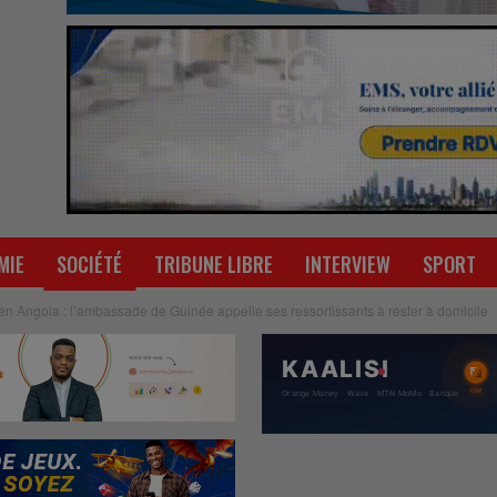
MIE
SOCIÉTÉ
TRIBUNE LIBRE
INTERVIEW
SPORT
en Angola : l’ambassade de Guinée appelle ses ressortissants à rester à domicile