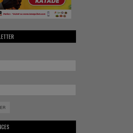
LETTER
ER
NCES