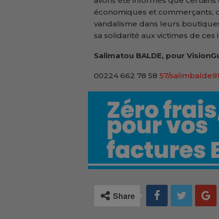
avons été informés que certain
économiques et commerçants, on
vandalisme dans leurs boutiques
sa solidarité aux victimes de ces 
Salimatou BALDE, pour VisionGu
00224 662 78 58
57/salimbalde
Share