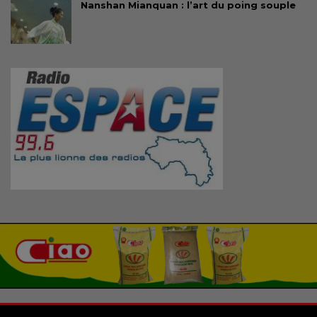
Nanshan Mianquan : l’art du poing souple