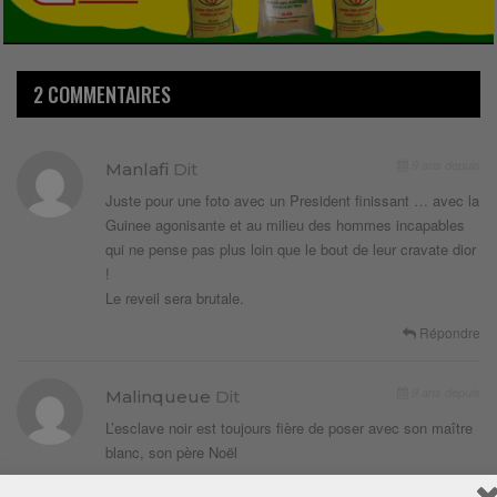
2 COMMENTAIRES
9 ans depuis
Manlafi
Dit
Juste pour une foto avec un President finissant … avec la
Guinee agonisante et au milieu des hommes incapables
qui ne pense pas plus loin que le bout de leur cravate dior
!
Le reveil sera brutale.
Répondre
9 ans depuis
Malinqueue
Dit
L’esclave noir est toujours fière de poser avec son maître
blanc, son père Noël
Répondre