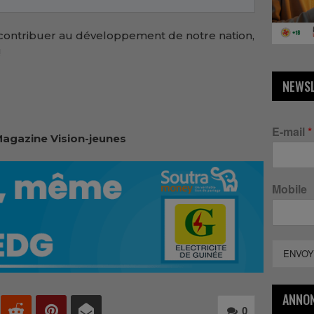
r contribuer au développement de notre nation,
!
NEWS
E-mail
*
agazine Vision-jeunes
Mobile
ENVOY
ANNO
0