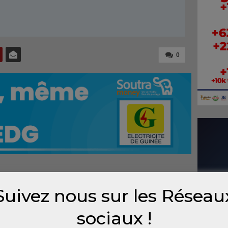
0
élégation du Magazine Vision-jeunes a
Suivez nous sur les Réseau
caux de l’Ambassade de Guinée en France.
à l’Ambassade, mais aussi à l’Association
sociaux !
(AJGF).