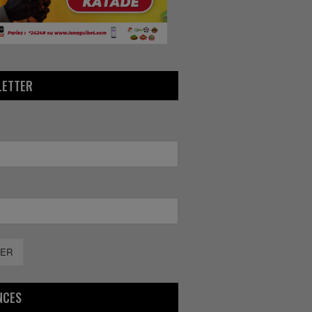
LETTER
ER
NCES