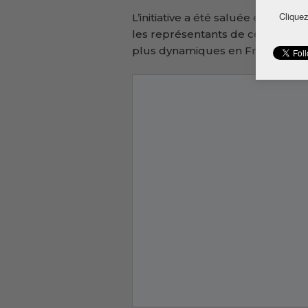
Cliquez
L’initiative a été saluée et enco
les représentants de cette assoc
plus dynamiques en France.