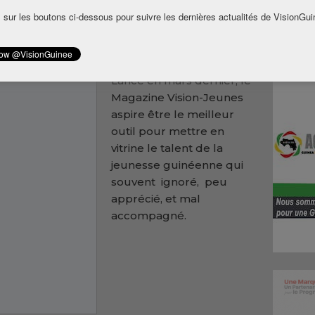
 sur les boutons ci-dessous pour suivre les dernières actualités de VisionGui
uragée par les autorités guinéennes à Paris et
iation guinéenne qui, est sans doute l’une des
Lancé en mars dernier, le
Magazine Vision-Jeunes
aspire être le meilleur
outil pour mettre en
vitrine le talent de la
jeunesse guinéenne qui
souvent ignoré, peu
apprécié, et mal
accompagné.