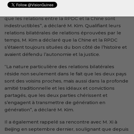
“Cette visite démontre une fois de plus clairement
que les relations entre la RPDC et la Chine sont
indestructibles”, a déclaré M. Kim. Qualifiant leurs
relations bilatérales de relations éprouvées par le
temps, M. Kim a déclaré que la Chine et la RPDC
s’étaient toujours situées du bon côté de l’histoire et
avaient défendu l’autonomie et la justice.
“La nature particulière des relations bilatérales
réside non seulement dans le fait que les deux pays
sont des voisins proches, mais aussi dans la profonde
amitié traditionnelle et les idéaux et convictions
partagés, que les deux parties chérissent et
s’engagent à transmettre de génération en
génération”, a déclaré M. Kim.
Il a également rappelé sa rencontre avec M. Xi à
Beijing en septembre dernier, soulignant que depuis