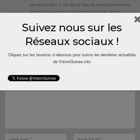
ne servait donc à rien de se faire de nouveaux ennemis
dans la sous-région, en s’ingérant dans les affaires
intérieures de la Côte d’Ivoire !!
Suivez nous sur les
Merci.
Répondre
Réseaux sociaux !
Cliquez sur les boutons ci-dessous pour suivre les dernières actualités
LAISSER UN COMMENTAIRE
de VisionGuinee.info
Votre adresse email ne sera pas publiée.