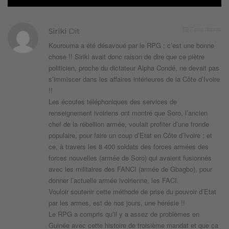
7 ans depuis
Siriki
Dit
Kourouma a été désavoué par le RPG ; c’est une bonne
chose !! Siriki avait donc raison de dire que ce piètre
politicien, proche du dictateur Alpha Condé, ne devait pas
s’immiscer dans les affaires intérieures de la Côte d’Ivoire
!!
Les écoutes téléphoniques des services de
renseignement ivoiriens ont montré que Soro, l’ancien
chef de la rébellion armée, voulait profiter d’une fronde
populaire, pour faire un coup d’Etat en Côte d’Ivoire ; et
ce, à travers les 8 400 soldats des forces armées des
forces nouvelles (armée de Soro) qui avaient fusionnés
avec les militaires des FANCI (armée de Gbagbo), pour
donner l’actuelle armée ivoirienne, les FACI.
Vouloir soutenir cette méthode de prise du pouvoir d’Etat
par les armes, est de nos jours, une hérésie !!
Le RPG a compris qu’il y a assez de problèmes en
Guinée avec cette histoire de troisième mandat et que ça