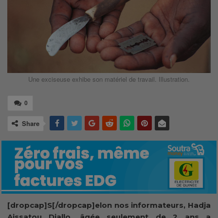
Une exciseuse exhibe son matériel de travail. Illustration.
0
Share
[dropcap]S[/dropcap]elon nos informateurs, Hadja
Aissatou Diallo, âgée seulement de 2 ans a