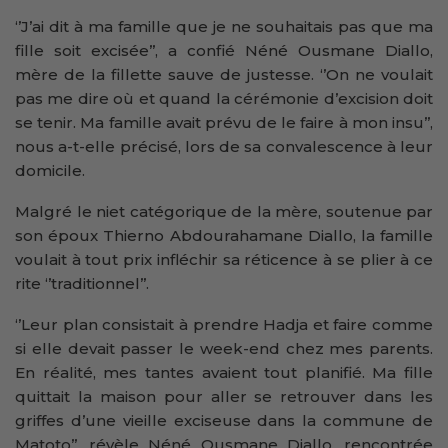
‘’J’ai dit à ma famille que je ne souhaitais pas que ma
fille soit excisée’’, a confié Néné Ousmane Diallo,
mère de la fillette sauve de justesse. ‘’On ne voulait
pas me dire où et quand la cérémonie d’excision doit
se tenir. Ma famille avait prévu de le faire à mon insu’’,
nous a-t-elle précisé, lors de sa convalescence à leur
domicile.
Malgré le niet catégorique de la mère, soutenue par
son époux Thierno Abdourahamane Diallo, la famille
voulait à tout prix infléchir sa réticence à se plier à ce
rite ‘’traditionnel’’.
‘’Leur plan consistait à prendre Hadja et faire comme
si elle devait passer le week-end chez mes parents.
En réalité, mes tantes avaient tout planifié. Ma fille
quittait la maison pour aller se retrouver dans les
griffes d’une vieille exciseuse dans la commune de
Matoto’’, révèle Néné Ousmane Diallo, rencontrée