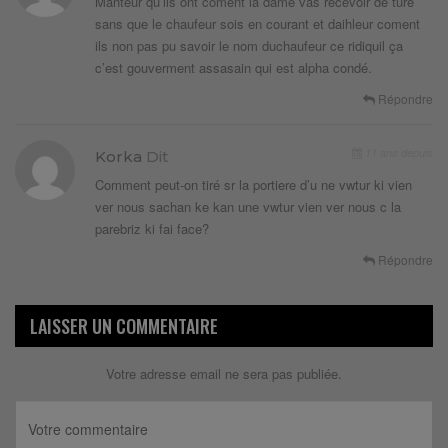
Manteur qu’ils ont coment la dame vas recevoir de ture
sans que le chaufeur sois en courant et daihleur coment
ils non pas pu savoir le nom duchaufeur ce ridiquil ça
c’est gouverment assasain qui est alpha condé.
Répondre
11 ans depuis
Korka
Dit
Comment peut-on tiré sr la portiere d’u ne vwtur ki vien
ver nous sachan ke kan une vwtur vien ver nous c la
parebriz ki fai face?
Répondre
LAISSER UN COMMENTAIRE
Votre adresse email ne sera pas publiée.