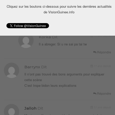
non « une expression pourtt tres connu ».
Cliquez sur les boutons ci-dessous pour suivre les dernières actualités
Coordialement avec deux o …….français est durrr
de VisionGuinee.info
deiii !
Répondre
11 ans depuis
Korka
Dit
Il a abreger. Si u ne sai pa tai tw
Répondre
11 ans depuis
Barrynx
Dit
Il n’ont pas trouvé des bons arguments pour expliquer
cette scène
C’est trope bidon leurs explications
Répondre
11 ans depuis
Jalloh
Dit