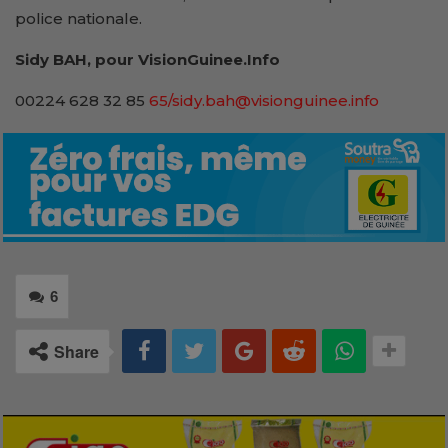
police nationale.
Sidy BAH, pour VisionGuinee.Info
00224 628 32 85
65/sidy.bah@visionguinee.info
6
Share