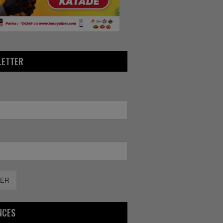
LETTER
ER
NCES