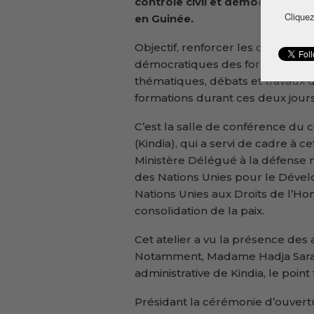
contrôle civil et démocratique 
Cliquez
en Guinée.
Objectif, renforcer les capacités d
démocratiques des forces de déf
thématiques, débats et travaux d
formations durant ces deux jours
C’est la salle de conférence du
(Kindia), qui a servi de cadre à c
Ministère Délégué à la défense 
des Nations Unies pour le Déve
Nations Unies aux Droits de l’Ho
consolidation de la paix.
Cet atelier a vu la présence des 
Notamment, Madame Hadja Sara
administrative de Kindia, le po
Présidant la cérémonie d’ouver