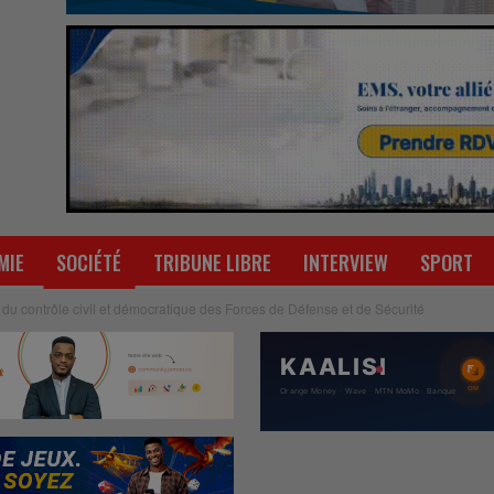
MIE
SOCIÉTÉ
TRIBUNE LIBRE
INTERVIEW
SPORT
e du contrôle civil et démocratique des Forces de Défense et de Sécurité