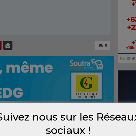
0
Suivez nous sur les Réseau
 quarantaine des journalistes guinéens ont
sociaux !
cepts, les principes et les mécanismes du