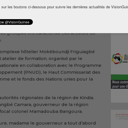
des Forces de Défense et de Sécurité (FDS)
 sur les boutons ci-dessous pour suivre les dernières actualités de VisionGui
es journalistes sur le contrôle civil et
ense et de sécurité en Guinée. Exposés
es groupes ont caractérisé ces activités de
.
 complexe hôtelier Mokèboundji Friguiagbé
et atelier de formation, organisé par le
nationale en collaboration avec le Programme
loppement (PNUD), le Haut Commissariat des
mme et le fonds des Nations unies pour la
autorités régionales de la région de Kindia.
ngbé Camara, gouverneur de la région
int focal colonel Mamadouba Bangoura.
ture, madame le gouverneur a tout d’abord