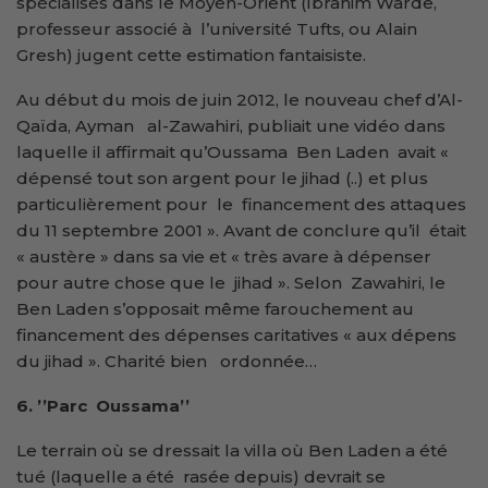
spécialisés dans le Moyen-Orient (Ibrahim Warde,
professeur associé à l’université Tufts, ou Alain
Gresh) jugent cette estimation fantaisiste.
Au début du mois de juin 2012, le nouveau chef d’Al-
Qaïda, Ayman al-Zawahiri, publiait une vidéo dans
laquelle il affirmait qu’Oussama Ben Laden avait «
dépensé tout son argent pour le jihad (..) et plus
particulièrement pour le financement des attaques
du 11 septembre 2001 ». Avant de conclure qu’il était
« austère » dans sa vie et « très avare à dépenser
pour autre chose que le jihad ». Selon Zawahiri, le
Ben Laden s’opposait même farouchement au
financement des dépenses caritatives « aux dépens
du jihad ». Charité bien ordonnée…
6. ’’
Parc Oussama’’
Le terrain où se dressait la villa où Ben Laden a été
tué (laquelle a été rasée depuis) devrait se