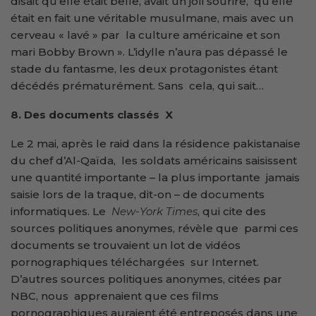
disait qu’elle était belle, avait un joli sourire, qu’elle
était en fait une véritable musulmane, mais avec un
cerveau « lavé » par la culture américaine et son
mari Bobby Brown ». L’idylle n’aura pas dépassé le
stade du fantasme, les deux protagonistes étant
décédés prématurément. Sans cela, qui sait…
8. Des documents classés X
Le 2 mai, après le raid dans la résidence pakistanaise
du chef d’Al-Qaïda, les soldats américains saisissent
une quantité importante – la plus importante jamais
saisie lors de la traque, dit-on – de documents
informatiques. Le
New-York Times
, qui cite des
sources politiques anonymes, révèle que parmi ces
documents se trouvaient un lot de vidéos
pornographiques téléchargées sur Internet.
D’autres sources politiques anonymes, citées par
NBC, nous apprenaient que ces films
pornographiques auraient été entreposés dans une