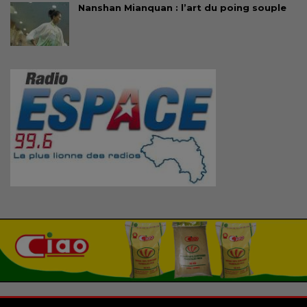
Nanshan Mianquan : l’art du poing souple