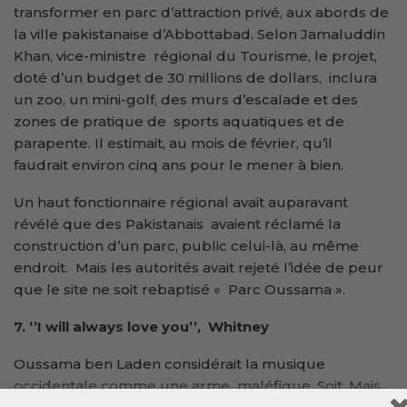
transformer en parc d’attraction privé, aux abords de
la ville pakistanaise d’Abbottabad. Selon Jamaluddin
Khan, vice-ministre régional du Tourisme, le projet,
doté d’un budget de 30 millions de dollars, inclura
un zoo, un mini-golf, des murs d’escalade et des
zones de pratique de sports aquatiques et de
parapente. Il estimait, au mois de février, qu’il
faudrait environ cinq ans pour le mener à bien.
Un haut fonctionnaire régional avait auparavant
révélé que des Pakistanais avaient réclamé la
construction d’un parc, public celui-là, au même
endroit. Mais les autorités avait rejeté l’idée de peur
que le site ne soit rebaptisé « Parc Oussama ».
7. ’’I will always love you’’, Whitney
Oussama ben Laden considérait la musique
occidentale comme une arme maléfique. Soit. Mais