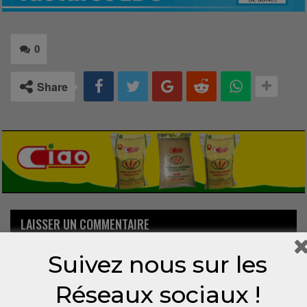
0
Share
LAISSER UN COMMENTAIRE
Votre adresse email ne sera pas publiée.
Suivez nous sur les
Réseaux sociaux !