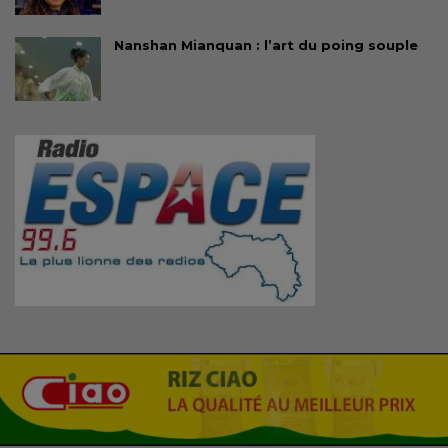
Nanshan Mianquan : l’art du poing souple