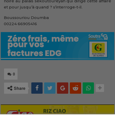
noire au palais sekoutoureyah qui dirige cette affaire
et pour jusqu’à quand ? s’interroge-t-il.
Boussouriou Doumba
00224 66905416
0
Share