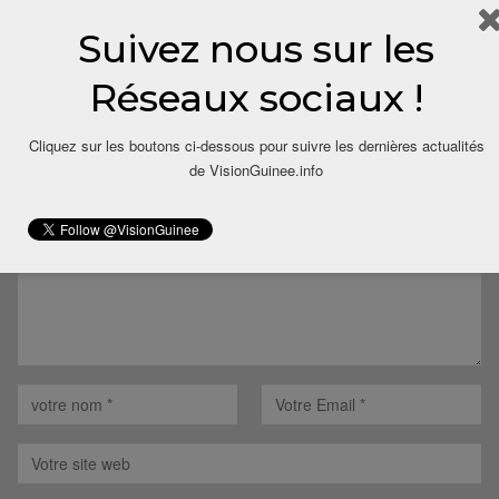
Suivez nous sur les
Réseaux sociaux !
LAISSER UN COMMENTAIRE
Cliquez sur les boutons ci-dessous pour suivre les dernières actualités
Votre adresse email ne sera pas publiée.
de VisionGuinee.info