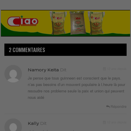
2 COMMENTAIRES
12 ans depuis
Namory Keita
Dit
Je pense que tous guinneen est conscient que le pays.
n’as pas besoins d’un mouvent populaire à l.heure là pour
resoudre nos probleme seule la paix et union qui peuvent
nous aidé
Répondre
12 ans depuis
Kally
Dit