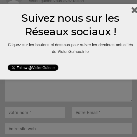
vision guinée vous avez raison
Répondre
Suivez nous sur les
Réseaux sociaux !
LAISSER UN COMMENTAIRE
Cliquez sur les boutons ci-dessous pour suivre les dernières actualités
Votre adresse email ne sera pas publiée.
de VisionGuinee.info