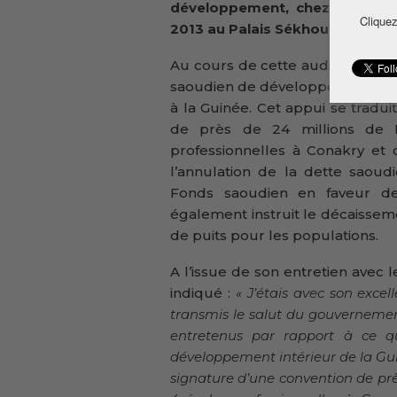
développement, chez le Prési
Cliquez
2013 au Palais Sékhoutouréya
.
Au cours de cette audience, le c
saoudien de développement ont pa
à la Guinée. Cet appui se tradui
de près de 24 millions de D
professionnelles à Conakry et c
l’annulation de la dette saou
Fonds saoudien en faveur d
également instruit le décaisseme
de puits pour les populations.
A l’issue de son entretien avec
indiqué :
« J’étais avec son excel
transmis le salut du gouverneme
entretenus par rapport à ce q
développement intérieur de la Gui
signature d’une convention de près