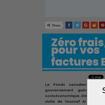
Share
Le Fonds saoudien de dé
gouvernement guinéen da
socioéconomique. Démonstration
visite de Youssef Al Bassam