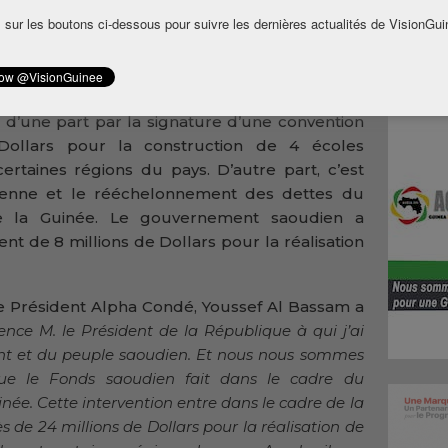
dent de la République ce mercredi 13 mars
 sur les boutons ci-dessous pour suivre les dernières actualités de VisionGui
hef de l’Etat et le Directeur général du Fonds
rlé de l’appui de cette institution financière
t d’une part par la signature d’une convention
ollars pour la construction de 4 écoles
ertaines régions du pays. D’autre part, c’est
dienne et le rééchelonnement des dettes du
e la Guinée. Le gouvernement saoudien a
nt de 8 millions de Dollars pour la réalisation
 le Président Alpha Condé, Youssef Al Bassam a
lence M. le Président de la République à qui j’ai
nt et du peuple saoudien. Et nous nous sommes
ue le Fonds saoudien fait dans le cadre du
née. Cette intervention entre dans le cadre de la
 de 24 millions de Dollars pour la réalisation de