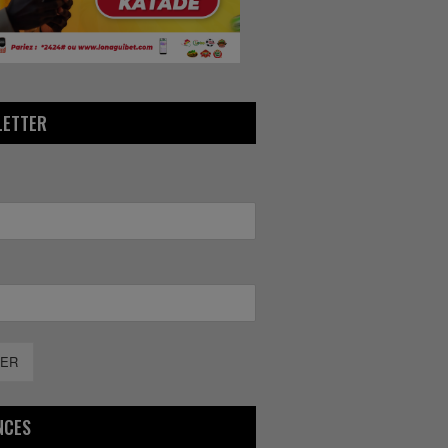
LETTER
ER
NCES