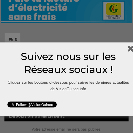
0
Suivez nous sur les
Share
Réseaux sociaux !
Cliquez sur les boutons ci-dessous pour suivre les dernières actualités
de VisionGuinee.info
LAISSER UN COMMENTAIRE
Votre adresse email ne sera pas publiée.