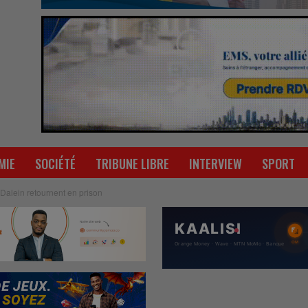
MIE
SOCIÉTÉ
TRIBUNE LIBRE
INTERVIEW
SPORT
Dalein retournent en prison