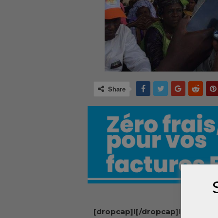
Share
[dropcap]I[/dropcap]ls avaien