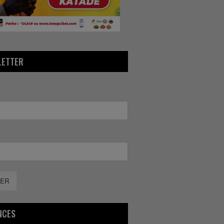
LETTER
ER
NCES