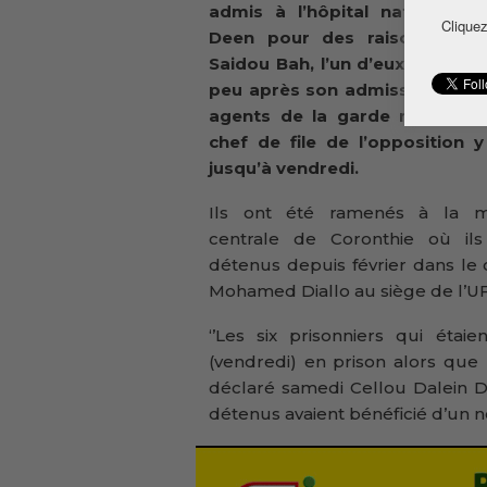
admis à l’hôpital national Ig
Cliquez
Deen pour des raisons de s
Saidou Bah, l’un d’eux a rendu
peu après son admission. Six 
agents de la garde rapproch
chef de file de l’opposition y
jusqu’à vendredi.
Ils ont été ramenés à la m
centrale de Coronthie où ils
détenus depuis février dans le 
Mohamed Diallo au siège de l’U
‘’Les six prisonniers qui étai
(vendredi) en prison alors que
déclaré samedi Cellou Dalein Di
détenus avaient bénéficié d’un no