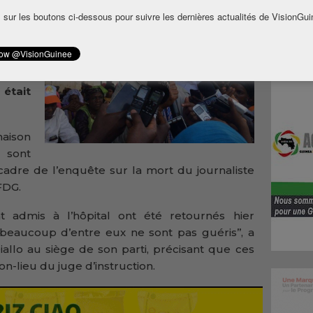
naace
 sur les boutons ci-dessous pour suivre les dernières actualités de VisionGui
anté.
 l’âme
autres
ée du
 était
aison
 sont
cadre de l’enquête sur la mort du journaliste
FDG.
ent admis à l’hôpital ont été retournés hier
 beaucoup d’entre eux ne sont pas guéris’’, a
allo au siège de son parti, précisant que ces
n-lieu du juge d’instruction.