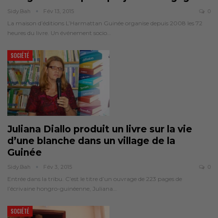
Sidy.bah
Fév 13, 2015
0
La maison d’éditions L’Harmattan Guinée organise depuis 2008 les 72
heures du livre. Un événement socio…
SOCIÉTÉ
Juliana Diallo produit un livre sur la vie
d’une blanche dans un village de la
Guinée
Sidy.bah
Fév 3, 2015
0
Entrée dans la tribu. C’est le titre d’un ouvrage de 223 pages de
l’écrivaine hongro-guinéenne, Juliana…
SOCIÉTÉ