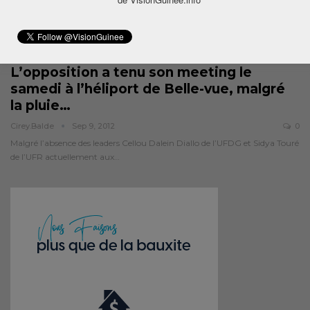
L’opposition a tenu son meeting le
samedi à l’héliport de Belle-vue, malgré
la pluie…
Cirey.balde
Sep 9, 2012
0
Malgré l’absence des leaders Cellou Dalein Diallo de l’UFDG et Sidya Touré
de l’UFR actuellement aux…