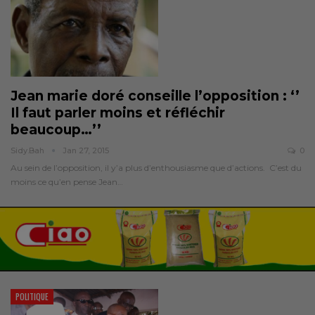
Jean marie doré conseille l’opposition : ‘’
Il faut parler moins et réfléchir
beaucoup…’’
Sidy.bah
Jan 27, 2015
0
Au sein de l’opposition, il y’a plus d’enthousiasme que d’actions. C’est du
moins ce qu’en pense Jean…
POLITIQUE