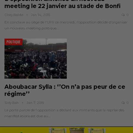
meeting le 22 janvier au stade de Bonfi
Cirey.balde
Jan 14, 2015
0
En conclave au siège de l'UFR ce mercredi, l'opposition décide d'organiser
un nouveau meeting politique…
POLITIQUE
Aboubacar Sylla : ‘’On n’a pas peur de ce
régime’’
Sidy.bah
Jan 7, 2015
0
Le porte parole de l’opposition a déclaré aux militants que la reprise des
manifestations est due au…