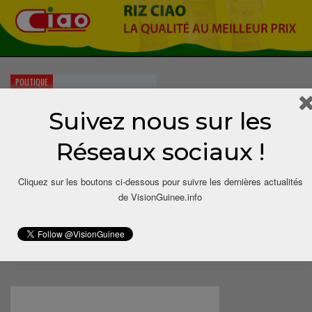
POLITIQUE
Suivez nous sur les
Réseaux sociaux !
Cliquez sur les boutons ci-dessous pour suivre les dernières actualités
Cinquantenaire de l’OUA : le Président
de VisionGuinee.info
Alpha Condé lance les festivités
Cirey.balde
Mai 18, 2013
0
Le Président de la République, Pr Alpha Condé, a procédé ce samedi 18
mai 2013 au Palais du peuple, au…