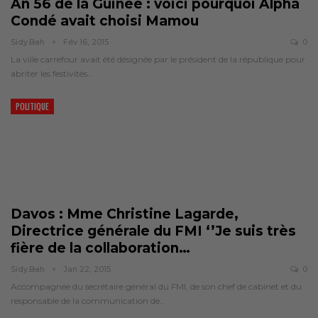
An 56 de la Guinée : voici pourquoi Alpha
Condé avait choisi Mamou
Sidy.bah
Fév 16, 2015
0
La ville carrefour avait été désignée par le président de la république pour
abriter les festivités…
POLITIQUE
Davos : Mme Christine Lagarde,
Directrice générale du FMI ‘’Je suis très
fière de la collaboration…
Sidy.bah
Jan 22, 2015
0
Accompagnée du secrétaire général du FMI, de son chef de cabinet et du
responsable de la communication de…