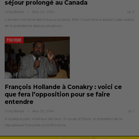
séjour prolongé au Canada
Cirey.balde
Nov 24, 2014
0
L’ancien ministre des travaux publics, Bah Ousmane a disparu des radars
de la présidence depuis plusieurs…
POLITIQUE
François Hollande à Conakry : voici ce
que fera l’opposition pour se faire
entendre
Cirey.balde
Nov 23, 2014
1
A quelque part malheur est bon. A cause d’Ebola, le président de la
république française a confirmé sa…