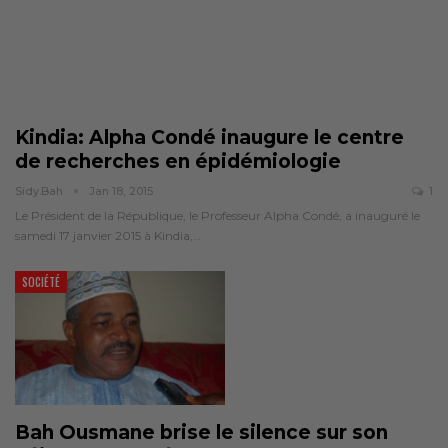
Kindia: Alpha Condé inaugure le centre
de recherches en épidémiologie
Sidy.bah
Jan 18, 2015
1
Le Président de la République, le Professeur Alpha Condé, a inauguré le
samedi 17 janvier 2015 à Kindia,…
SOCIÉTÉ
Bah Ousmane brise le silence sur son