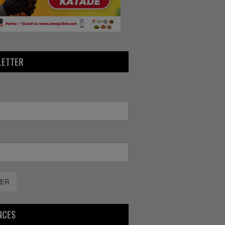
LETTER
ER
NCES