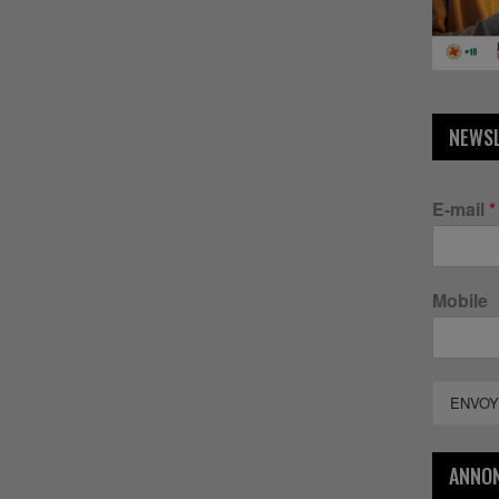
NEWS
E-mail
*
Mobile
ENVOY
ANNO