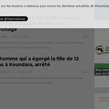
 services de sécurité de Siguiri ont entamé une guerre contre la
 sur les boutons ci-dessous pour suivre les dernières actualités de VisionGui
tique de la prostitution qui…
 bandit qui se fait passer pour un
olicier échappe de peu à un
ynchage
y.bah
Jan 16, 2015
0
tension était vive au quartier Bomboly, dans la matinée de ce
dredi en haute banlieue de Conakry.…
homme qui a égorgé la fille de 12
ns à Koundara, arrêté
ey.balde
Jan 16, 2015
0
 arrestation a été rendu possible grâce à la collaboration des
pulations de Sambailo dans Koundara…