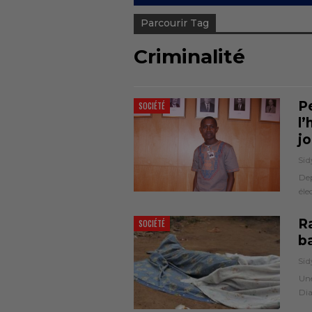
Parcourir Tag
Criminalité
P
SOCIÉTÉ
l
jo
Sid
Dep
éle
R
SOCIÉTÉ
ba
Sid
Une
Dia