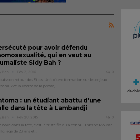
ersécuté pour avoir défendu
’homosexualité, qui en veut au
urnaliste Sidy Bah ?
y.bah
Fév 2, 2016
0
uis son retour des Etats-Unis d’une formation sur les enjeux
ctoraux et la liberté de la presse,…
atoma : un étudiant abattu d’une
lle dans la tête à Lambandji
y.bah
Fév 28, 2015
0
 balle dans la tête, c’est la triste fin qu’a connu Thierno Moussa
llo, âgé de 23 ans et…