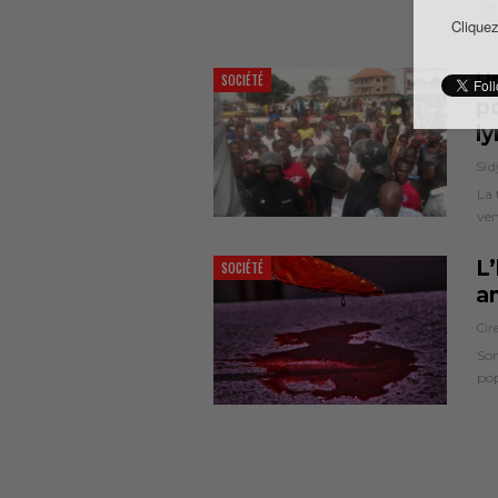
Les
Cliquez
pra
Un
SOCIÉTÉ
p
l
Sid
La 
ven
L’
SOCIÉTÉ
a
Cir
Son
po