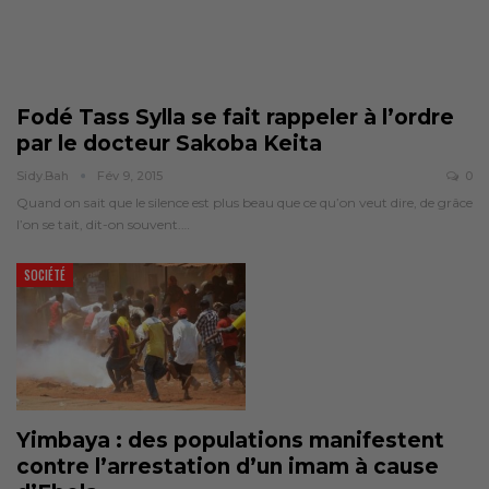
Fodé Tass Sylla se fait rappeler à l’ordre
par le docteur Sakoba Keita
Sidy.bah
Fév 9, 2015
0
Quand on sait que le silence est plus beau que ce qu’on veut dire, de grâce
l’on se tait, dit-on souvent.…
SOCIÉTÉ
Yimbaya : des populations manifestent
contre l’arrestation d’un imam à cause