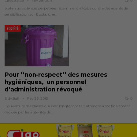
Cirey.balde
Fév 28, 2015
0
Suite aux violences perpétrées récemment à Koba contre des agents de
sensibilisation sur Ebola, une…
SOCIÉTÉ
Pour ‘‘non-respect’’ des mesures
hygiéniques, un personnel
d’administration révoqué
Sidy.bah
Fév 26, 2015
0
L’ouverture des classes qui s’est longtemps fait attendre a été finalement
décidée par les autorités du…