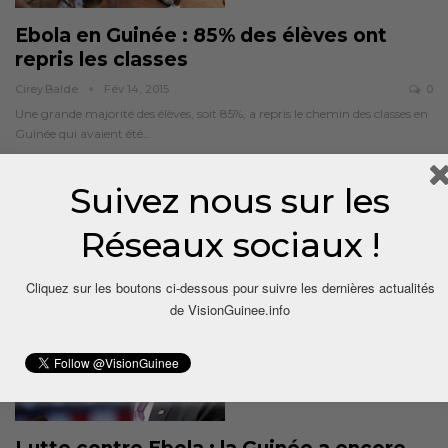
Ebola en Guinée : 85% des élèves ont
repris les classes
Cirey.balde
Fév 14, 2015
0
Une grande majorité des élèves, soit 85%, a repris le chemin des classes en
Guinée qui avaient été…
Suivez nous sur les
Réseaux sociaux !
Cliquez sur les boutons ci-dessous pour suivre les dernières actualités
SOCIÉTÉ
de VisionGuinee.info