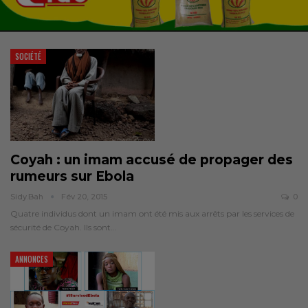
SOCIÉTÉ
Coyah : un imam accusé de propager des
rumeurs sur Ebola
Sidy.bah
Fév 20, 2015
0
Quatre individus dont un imam ont été mis aux arrêts par les services de
sécurité de Coyah. Ils sont…
ANNONCES