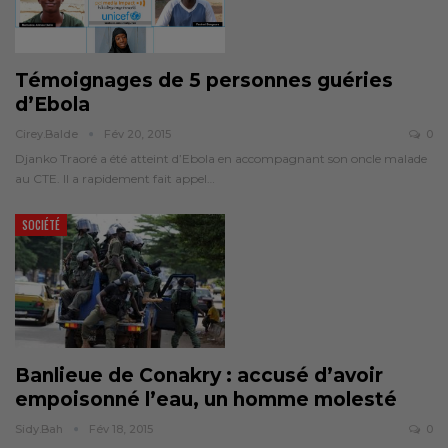
Témoignages de 5 personnes guéries
d’Ebola
Cirey.balde
Fév 20, 2015
0
Djanko Traoré a été atteint d’Ebola en accompagnant son oncle malade
au CTE. Il a rapidement fait appel…
SOCIÉTÉ
Banlieue de Conakry : accusé d’avoir
empoisonné l’eau, un homme molesté
Sidy.bah
Fév 18, 2015
0