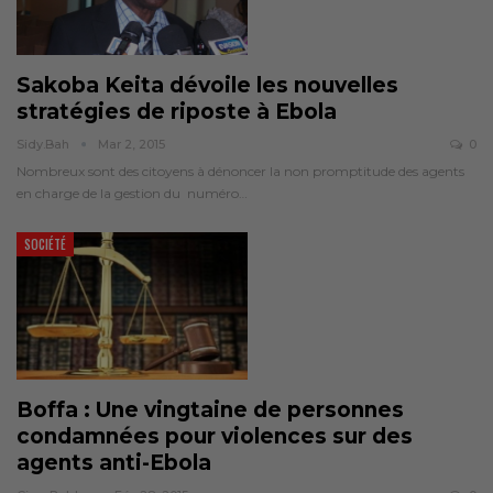
Sakoba Keita dévoile les nouvelles
stratégies de riposte à Ebola
Sidy.bah
Mar 2, 2015
0
Nombreux sont des citoyens à dénoncer la non promptitude des agents
en charge de la gestion du numéro…
SOCIÉTÉ
Boffa : Une vingtaine de personnes
condamnées pour violences sur des
agents anti-Ebola