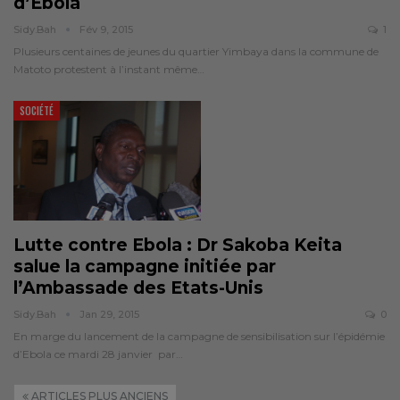
d’Ebola
Sidy.bah
Fév 9, 2015
1
Plusieurs centaines de jeunes du quartier Yimbaya dans la commune de
Matoto protestent à l’instant même…
SOCIÉTÉ
Lutte contre Ebola : Dr Sakoba Keita
salue la campagne initiée par
l’Ambassade des Etats-Unis
Sidy.bah
Jan 29, 2015
0
En marge du lancement de la campagne de sensibilisation sur l’épidémie
d’Ebola ce mardi 28 janvier par…
ARTICLES PLUS ANCIENS