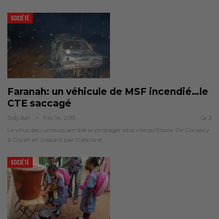
SOCIÉTÉ
Faranah: un véhicule de MSF incendié…le
CTE saccagé
Sidy.bah
Fév 14, 2015
3
Le virus des rumeurs semble se propager plus vite qu’Ebola. De Conakry
à Coyah en passant par Dabola et…
SOCIÉTÉ