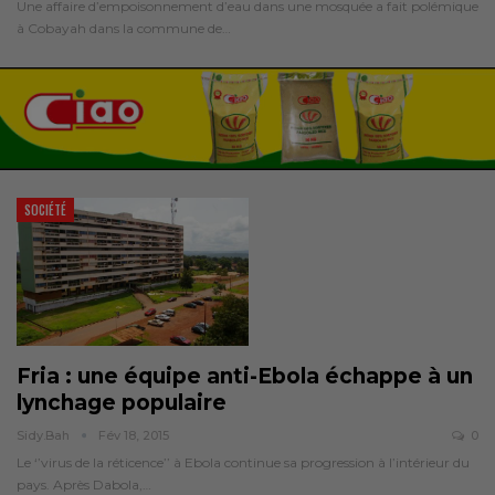
Une affaire d’empoisonnement d’eau dans une mosquée a fait polémique
à Cobayah dans la commune de…
SOCIÉTÉ
Fria : une équipe anti-Ebola échappe à un
lynchage populaire
Sidy.bah
Fév 18, 2015
0
Le ‘’virus de la réticence’’ à Ebola continue sa progression à l’intérieur du
pays. Après Dabola,…