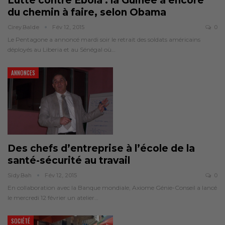
Lutte contre Ebola : la Guinée a encore
du chemin à faire, selon Obama
Cirey.balde
Fév 12, 2015
0
Le Pentagone a annoncé mardi soir le retrait des soldats américains
déployés au Liberia et au Sénégal où…
ANNONCES
Des chefs d’entreprise à l’école de la
santé-sécurité au travail
Sidy.bah
Fév 12, 2015
0
En collaboration avec la Banque mondiale, Axiome Génie-Conseil a lancé
le mercredi 12 février un atelier…
SOCIÉTÉ