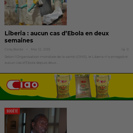
Liberia : aucun cas d’Ebola en deux
semaines
Cirey.balde
Mar 12, 2015
0
Selon l'Organisation mondiale de la santé (OMS), le Liberia n'a enregistré
aucun cas d'Ebola depuis deux…
SOCIÉTÉ